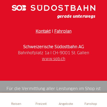
Sie sie jetzt!
Kontakt
I
Fahrplan
Schweizerische Südostbahn AG
www.sob.ch
Für die Vermittlung aller Leistungen im Shop ist
die Swiss Booking AG verantwortlich.
Reisen
Freizeit
Angebote
Fanshop