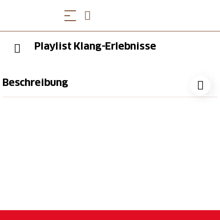
Playlist Klang-Erlebnisse
Beschreibung
Playlist ist eine Ausstellung, die eine akustische
Erlebniswelt bietet. Die Installationen verwickeln die
Besucher in einen fliessenden und spannenden
Dialog. Die Ausstellungsräume im Schloss Sasso
Corbaro sind vertikal über mehrere Etagen
angeordnet. Die Ausstellung folgt diesem
aufsteigenden Konzept der «musikalischen
Evolution». Musik ist eine universelle Sprache, die
von allen Völkern der Welt verstanden wird. Alles ist
Rhythmus. Was ist Ihre Lieblings-Playlist? Entdecken