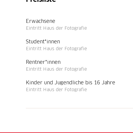
Bilder.
Das IPFO Haus der Fotografie ist ein Haus mi
Erwachsene
Naturmuseum, bis es 2020 vom Team des IP
Eintritt Haus der Fotografie
übernommen und umfangreich renoviert wurd
Foto Ausstellungen von internationaler Auss
Student*innen
Eintritt Haus der Fotografie
Den Anfang machte im März 2021 niemand g
Rentner*innen
Filmregisseur und Ausnahmekünstler David L
Eintritt Haus der Fotografie
Deep». Weitere Höhepunkte in der jungen Ge
Photo Exhibition oder «Bryan Adams expos
Kinder und Jugendliche bis 16 Jahre
Eintritt Haus der Fotografie
Auf Anfrage werden im Haus der Fotografi
angeboten.