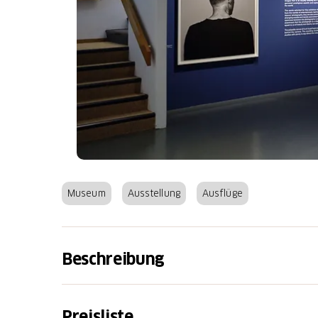
Museum
Ausstellung
Ausflüge
Beschreibung
Das IPFO Haus der Fotografie zeigt Fotogr
Fotos, Hannes Schmid oder Vivian Maier, di
Preisliste