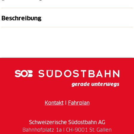
Beschreibung
Während der exklusiven Verkostung probieren Sie
fünf Premium-Weine, begleitet von einer Platte mit
Käse, Aufschnitt und frischem Brot, um die Aromen
der Region perfekt zu geniessen.
Spazieren Sie durch grüne Felder, bewundern Sie
die malerischen Weinberge und entdecken Sie die
faszinierende Welt unserer Produktion. Buchen Sie
online und lassen Sie sich von den Düften und
Aromen unserer wunderschönen Region verzaubern.
Kontakt
I
Fahrplan
Schweizerische Südostbahn AG