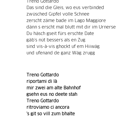
Treno Gottardo
Das sind die Gleis, wo eus verbinded
zwüsched Gipfel volle Schnee
zerscht zäme bade im Lago Maggiore
dänn s erscht mal blutt mit dir im Urners
Du häsch gseit fürs erschte Date
gäb’s nüt bessers als en Zug
sind vis-à-vis ghockt uf em Hiiwäg
und ufenand de ganz Wäg zrugg
Treno Gottardo
riportami di là
mir zwei am alte Bahnhof
gsehn eus no deete stah
Treno Gottardo
ritroviamo ci ancora
‘s git
so vill zum bhalte