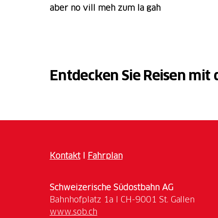
aber no vill meh zum la gah
Entdecken Sie Reisen mit
Kontakt
I
Fahrplan
Schweizerische Südostbahn AG
www.sob.ch