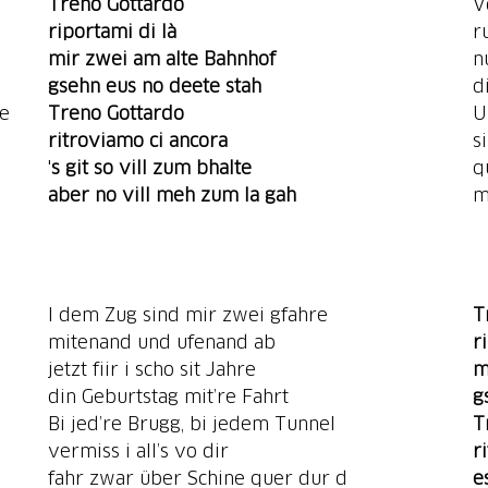
Treno Gottardo
V
riportami di là
r
mir zwei am alte Bahnhof
n
gsehn eus no deete stah
d
ee
Treno Gottardo
U
s
'
s git
so vill zum bhalte
q
aber no vill meh zum la gah
m
I dem Zug sind mir zwei gfahre
T
mitenand und ufenand ab
r
jetzt fiir i scho sit Jahre
m
din Geburtstag mit’re Fahrt
g
Bi jed’re Brugg, bi jedem Tunnel
T
vermiss i all’s vo dir
r
fahr zwar über Schine quer dur d
e