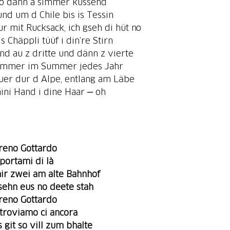
o dänn a simmer küssend
und um d Chile bis is Tessin
ur mit Rucksack, ich gseh di hüt no
is Chäppli tüüf i din’re Stirn
nd au z dritte und dänn z vierte
immer im Summer jedes Jahr
uer dur d Alpe, entlang am Läbe
ini Hand i dine Haar ‒ oh
reno Gottardo
iportami di là
ir zwei am alte Bahnhof
sehn eus no deete stah
reno Gottardo
itroviamo ci ancora
s
git
so vill zum bhalte