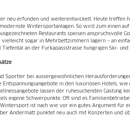
er neu erfunden und weiterentwickelt. Heute treffen h
d modernste Wintersportanlagen. So wird zum einen au
usgezeichneten Restaurants speisen anspruchsvolle Gou
ie vielleicht sogar in Mehrbettzimmern lagern – an einf
l Tiefental an der Furkapassstrasse hungrigen Ski- un
sätze
nd Sportler bei aussergewöhnlichen Herausforderungen
 Entspannungsangebote in den luxuriösen Hotels, wi
 Wellnessangebote lassen der ruhesuchenden Gastung k
otels eigene Schwerpunkte. Oft sind es Familienbetrie
intersport ist nach wie vor ein gutes Argument für ei
Aber Andermatt punktet neu auch mit Konzerten und ü