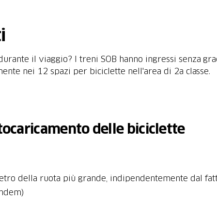
i
 durante il viaggio? I treni SOB hanno ingressi senza gr
te nei 12 spazi per biciclette nell'area di 2a classe.
utocaricamento delle biciclette
etro della ruota più grande, indipendentemente dal fat
tandem)