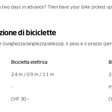
n two days in advance? Then have your bike picked up 
zione di biciclette
 (lunghezza/larghezza/altezza), il peso e il prezzo (per 
Bicicletta elettrica
B
2.4 m / 0.9 m / 1.1 m
2
-
m