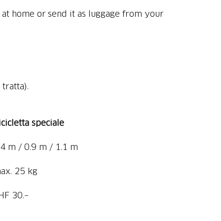
at home or send it as luggage from your
tratta).
icicletta speciale
.4 m / 0.9 m / 1.1 m
ax. 25 kg