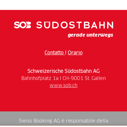
Contatto
I
Orario
Schweizerische Südostbahn AG
www.sob.ch
Swiss Booking AG è responsabile della