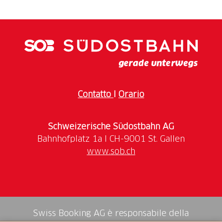
Contatto
I
Orario
Schweizerische Südostbahn AG
www.sob.ch
Swiss Booking AG è responsabile della