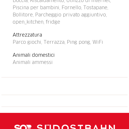
Doccia, Riscaldamento, Utilizzo di internet,
bambini. Nella casa: tennis tavolo, calcio balilla,
Piscina per bambini, Fornello, Tostapane,
lavatrice (extra), asciugatrice (extra). Accesso fino
Bollitore, Parcheggio privato aggiuntivo,
della proprietà. Parcheggio (coperto) nella proprietà.
open_kitchen, fridge
Negozio alimentare 2 km, ristorante 2 km, fermata
bus "ARL 461 Lugano - Tesserete" 10 m, stazione
Attrezzatura
ferroviaria "Lugano" 7 km, piscina 2 km. Laghi famosi:
Parco giochi, Terrazza, Ping pong, WiFi
Lago di Lugano, Lago di Origlio. Sentieri
escursionistici: Monte Bar, Denti della Vecchia, Croce,
Animali domestici
San Lucio, Monte Bré, Monte Lema, MountainBike
Animali ammessi
Gebiet Capriasca/ Tesserete. Prego notare: complesso
di vacanza non accessibile alle auto, no ascensore.
Adatto alle famiglie, dotazioni per bimbi su richiesta
(extra). Il proprietario non accetta gruppi di giovani.
Tutte le case/appartamenti sono progettati/arredati
individualmente. Il noleggio della biancheria è
obbligatorio, da pagare in loco.