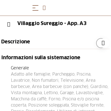
Villaggio Sureggio - App. A3
Descrizione
Lugaggia 7 km da Lugano: Residence "Villaggio
Informazioni sulla sistemazione
Sureggio", 443 m s.l.m., grande, adatta ai bambini,
circondata da alberi e prati. 34 appartamenti nel
Generale
residence. Nella località Sureggio, posizione
Adatto alle famiglie, Parcheggio, Piscina,
tranquilla, soleggiata sul pendio, immerso nel verde.
Lavatrice, Non fumatori, Televisione, Area
In comune: terreno, grande, bello giardino, prato per
barbecue, Area barbecue (con panche), Giardino,
sdraiarsi, piscina ad angolo (disponibilità stagionale:
Vista montagna, Lettino, Garage, Lavastoviglie,
01.Mag. - 30.Set.) con scaletta e copertura
Macchina da caffè, Forno, Piscina e/o piscina
avvolgibile. Doccia/wc nell'area piscina, piscina per
coperta, Posizione soleggiata, Stoviglie fornite,
bambini, pergola, terrazza, camino, spazio giochi per