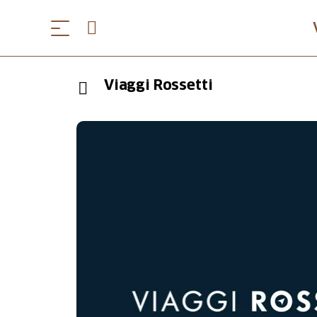
Viaggi Rossetti