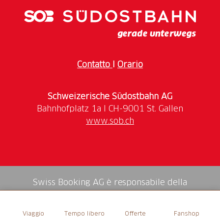
1837:
Erste Dampfschiffahrt auf dem
Vierwaldstättersee. Der Raddampfer "Stadt Luzern"
benötigte 2 3/4 Stunden von Luzern bis Flüelen (bis
1842:
Täglich ein 5-spänniger AchtpIätzerwagen
Contatto
I
Orario
(Chiasso - Flüelen, retour). Pass im Winter offen. Auf
1847:
Seedamm von Melide eröffnet. Der Kurs
Schweizerische Südostbahn AG
1849:
Die ganze Gotthardstrecke Basel-Chiasso steht
www.sob.ch
erstmals unter einheitlicher 0berleitung und
1850:
Am 1. Juni verlängerte die Eidg. Post ihre
Kurse bis Camerlata bei Como (Endstation der
Bahnlinie von Mailand) und erhält den Zunamen
Swiss Booking AG è responsabile della
"Mailänder". Eine Postreise Basel-Gotthard-Mailand
mediazione di tutti i servizi nello shop.
dauerte 49:25 Stunden. Ein Retourbillet kostete Fr.
Viaggio
Tempo libero
Offerte
Fanshop