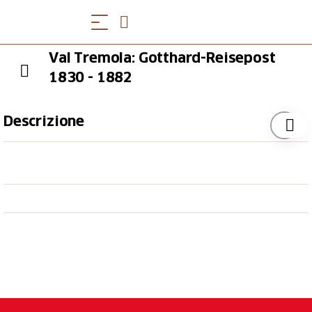
Val Tremola: Gotthard-Reisepost
1830 - 1882
Descrizione
Chronik aus den Unterlagen der aktuellen
Historischen Reisepost:
1825/36:
Erst der Bau der Fahrstrasse durch die
Schöllenen (1828-30) und die Tremola ermöglichte
1830/31:
Zaghaft wurde der Pass mit
1835:
wöchentlich 3 Postwagenkurse Flüelen-