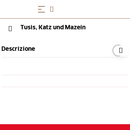
Tusis, Katz und Mazein
Descrizione
Denn 1473 taten sich die «nachpurschaften der
dryen dörffer zuo Tusis, Katz und Mazein» zu einer
Portengenossenschaft zusammen: Gemeinsam
wollten sie den Weg zwischen Thusis und Zillis, «so
man nempt Fyamala», so weit zu recht machen, dass
er wieder einigermassen gefahrlos passiert werden
konnte.
Dafür sicherten sie sich das einträgliche
Transportmonopol für die Strecke: Als eine von sechs