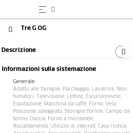
Tre G OG
Descrizione
Locarno Solduno 2 km da Locarno: Casa bifamiliare
Informazioni sulla sistemazione
"Casa Tre G", piccola, confortevole su 2 piani. In
periferia, posizione tranquilla, soleggiata, a 5 km dal
Generale
lago, a 300 m dal fiume. In comune: terreno
Adatto alle famiglie, Parcheggio, Lavatrice, Non
(recintato) con prato e fiori. Nella casa: lavatrice,
fumatori, Televisione, Lettino, Escursionismo,
asciugatrice (in comune). Accesso fino alla casa.
Equitazione, Macchina da caffè, Forno, Vela,
Negozio 1 km, negozio alimentare 1 km, ristorante
Posizione soleggiata, Stoviglie fornite, Campo da
300 m, fermata bus 500 m, stazione ferroviaria
tennis, Doccia, Forno a microonde,
"Locarno SBB" 3 km, spiaggia ghiaiosa 300 m, piscina
Riscaldamento, Utilizzo di internet, Casa rustica,
3 km, piscina coperta 3 km, lago Lago Maggiore.