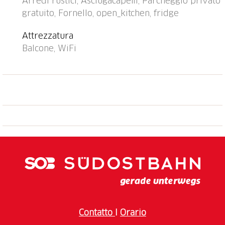
Arredi rustici, Asciugacapelli, Parcheggio privato
Campo da golf 3 km, tennis 1 km, maneggio 3 km,
gratuito, Fornello, open_kitchen, fridge
sentieri per passeggiate vicino alla casa 100 m,
funicolare 3 km. Attrazioni nelle vicinanze: Falconeria,
Attrezzatura
Chiesa di Mogno-Lago di Sambuco, alto Valle Maggia,
Balcone, WiFi
Ascona-Ronco sopra Ascona-Brissago, Mercato
Cannobio IT, Luino IT, Intra Verbania IT, Lido Locarno.
Rinomate località sciistiche: Bosco Gurin, Nara, Carì,
Airolo Pescüm. Laghi famosi: Lago Maggiore, Lago di
Como, Lago di Lugano. Sentieri escursionistici:
Cardada, Monte Tamaro-Monte Lema, Valle Maggia,
Valle Verzasca, Centovalli, Monte Generoso, Monte
San Giorgio. Prego notare: adatto alle famiglie, adatto
a persone anziane dotazioni per bimbi su richiesta
(extra). Il proprietario vive nello stesso immobile.
Parco giochi per bamini 50 m.
Contatto
I
Orario