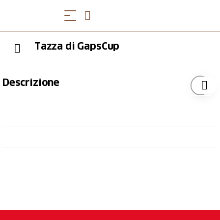
Tazza di GapsCup
Descrizione
Gijtipong "Gap" Thangsubutr è un esperto di caffè e
barista con cuore e anima. Nel suo bar offre circa 100
diversi tipi di caffè. Se volete imparare a prepararli
alla perfezione, potete dare un'occhiata da vicino - il
bar offre una vista perfetta sulle spalle dei baristi - o
partecipare a uno dei corsi di formazione offerti. In
ogni caso, una visita a Gap, il due volte campione
svizzero di latte art, vale la pena!