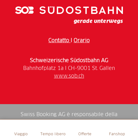
Contatto
I
Orario
Schweizerische Südostbahn AG
www.sob.ch
Swiss Booking AG è responsabile della
mediazione di tutti i servizi nello shop.
Viaggio
Tempo libero
Offerte
Fanshop