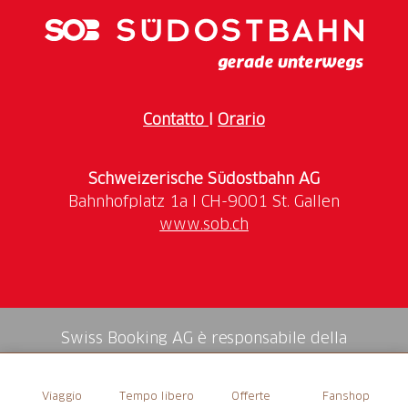
Contatto
I
Orario
Schweizerische Südostbahn AG
www.sob.ch
Swiss Booking AG è responsabile della
mediazione di tutti i servizi nello shop.
Viaggio
Tempo libero
Offerte
Fanshop