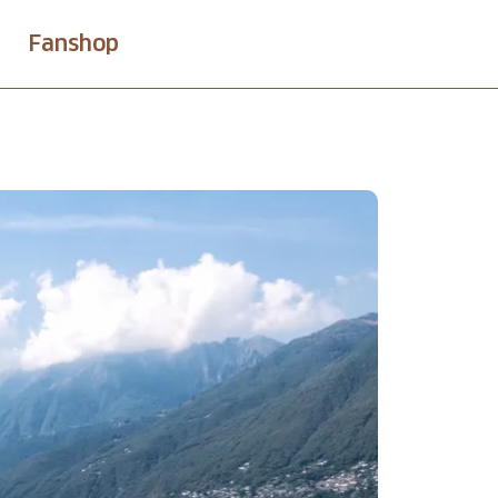
Fanshop