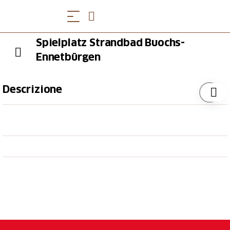
Spielplatz Strandbad Buochs-
Ennetbürgen
Descrizione
Dieser gepflegte Spielplatz bietet für Kinder alles:
Ein Volleyballfeld, drei doppelstöckige
Erlebnistürme, diverse Schwingelemente und vor
allem viel Platz für Ball- und Bewegungsspiele.
Sonnencreme und etwas Geld für den Eintritt
einpacken und los geht es. Hinweis: Dieser Spielplatz
ist nur während der Badesaison im Sommer geöffnet.