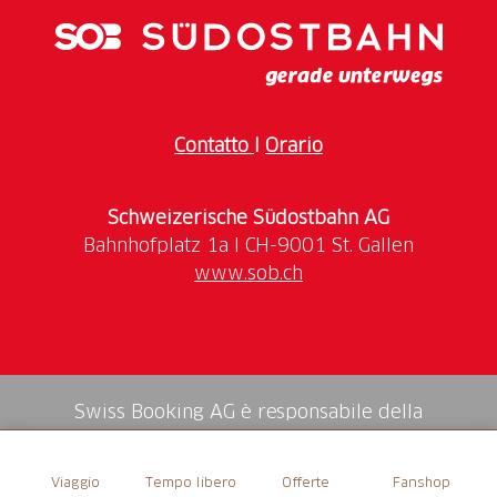
Contatto
I
Orario
Schweizerische Südostbahn AG
www.sob.ch
Swiss Booking AG è responsabile della
mediazione di tutti i servizi nello shop.
Viaggio
Tempo libero
Offerte
Fanshop