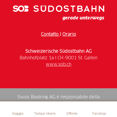
Contatto
I
Orario
Schweizerische Südostbahn AG
www.sob.ch
Swiss Booking AG è responsabile della
mediazione di tutti i servizi nello shop.
Viaggio
Tempo libero
Offerte
Fanshop