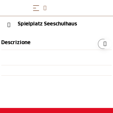
Spielplatz Seeschulhaus
Descrizione
Der Kinderspielplatz in Seenähe darf auch von der
weiteren Öffentlichkeit genutzt werden - nach der
Devise wie sie u.a. vor dem Seeschulhaus
angeschlagen ist. Die Schulkinder freuen sich über
die einzigartige Schulhausumgebung. Sie dürfen die
Anlage gerne mitbenützen. Für das Sauberhalten sind
wir Ihnen dankbar.