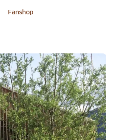
Fanshop