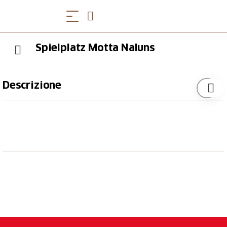
Spielplatz Motta Naluns
Descrizione
Der Spielplatz liegt direkt am Flurinaweg auf Motta
Naluns. Dieser liegt an einer sehr sonnigen Lage und
die Aussicht ist einfach einmalig. Auf 2100 m ü. M. ist
man mitten in der Engadinerbergwelt. Nebenan
bietet das Restaurant La Motta die Möglichkeit sich
zwischendurch zu stärken.
Öffnungszeiten
Die Öffnungszeiten der Bergbahnen Scuol finden Sie