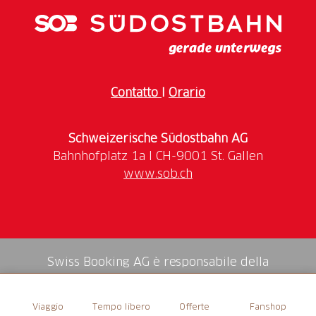
unter
bergbahnen-scuol.ch
Contatto
I
Orario
Schweizerische Südostbahn AG
www.sob.ch
Swiss Booking AG è responsabile della
mediazione di tutti i servizi nello shop.
Viaggio
Tempo libero
Offerte
Fanshop