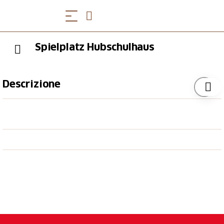
Spielplatz Hubschulhaus
Descrizione
Die Primaschule Hub verfügt über einen Spielplatz
mit altersgerechter Infrastruktur und Geräten.