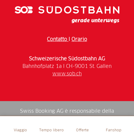
Contatto
I
Orario
Schweizerische Südostbahn AG
www.sob.ch
Swiss Booking AG è responsabile della
mediazione di tutti i servizi nello shop.
Viaggio
Tempo libero
Offerte
Fanshop