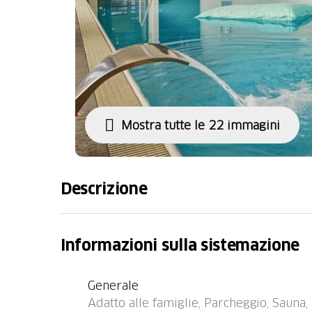
Mostra tutte le 22 immagini
Descrizione
Fermata bus "Lenzerheide/Lai, Post" 57 m, st
porto "Chastè" 36.4 km.
Informazioni sulla sistemazione
Generale
Adatto alle famiglie, Parcheggio, Sauna,