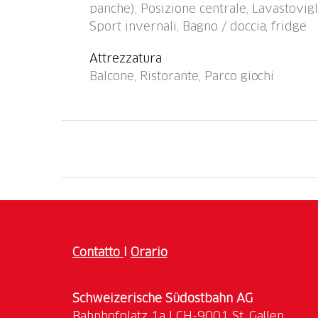
panche), Posizione centrale, Lavastovigl
Sport invernali, Bagno / doccia, fridge
Attrezzatura
Balcone, Ristorante, Parco giochi
Contatto
I
Orario
Schweizerische Südostbahn AG