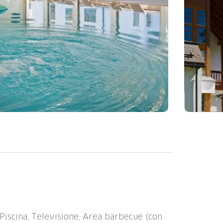
azione ferroviaria "Tiefencastel" 7.2 km,
 Piscina, Televisione, Area barbecue (con