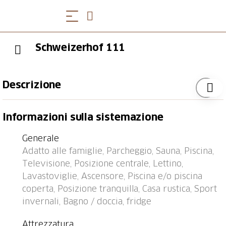
Schweizerhof 111
Descrizione
Fermata bus "Lenzerheide/Lai, Post" 0.1 km, stazione
Informazioni sulla sistemazione
ferroviaria "Tiefencastel" 7.1 km, porto "Chastè" 36.4
km.
Generale
Adatto alle famiglie, Parcheggio, Sauna, Piscina,
Televisione, Posizione centrale, Lettino,
Lavastoviglie, Ascensore, Piscina e/o piscina
coperta, Posizione tranquilla, Casa rustica, Sport
invernali, Bagno / doccia, fridge
Attrezzatura