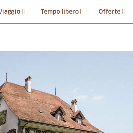
Viaggio
Tempo libero
Offerte