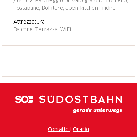
/ doccia, Parcheggio privato gratuito, Fornello,
nelle vicinanze: Château de Chillon 1.4 km, Montreux
Tostapane, Bollitore, open_kitchen, fridge
4.3 km, Musée de Charlie Chaplin 18 km, Lausanne
38 km, Swissvapeur Parc/Aquaparc 12 km. Rinomate
Attrezzatura
località sciistiche: Leysin 26 km, Villars/Diablerets 25
Balcone, Terrazza, WiFi
km, Portes du Soleil 39 km. Sentieri escursionistici:
Rocher-de-Naye 11 km.
Contatto
I
Orario