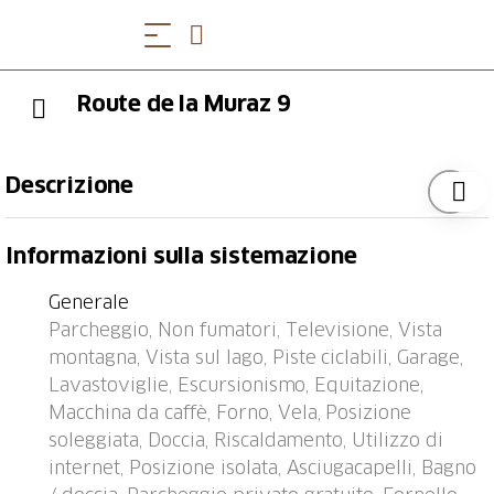
Route de la Muraz 9
Descrizione
Villneuve 5 km da Montreux: Villa "Muraz 9",
Informazioni sulla sistemazione
circondata da vigne. Sopra Villeneuve, posizione
tranquilla, soleggiata, elevata in una zona
Generale
residenziale, a 650 m dal lago. Nella casa:
Parcheggio, Non fumatori, Televisione, Vista
riscaldamento centralizzato. Parcheggio/garage solo
montagna, Vista sul lago, Piste ciclabili, Garage,
per auto di piccola e media dimensione.
Lavastoviglie, Escursionismo, Equitazione,
Supermercato 1 km, shopping center 2 km, ristorante
Macchina da caffè, Forno, Vela, Posizione
1 km, fermata bus "Villneuve, La Plage" 550 m,
soleggiata, Doccia, Riscaldamento, Utilizzo di
stazione ferroviaria "Villeneuve" 1 km, piscina 650
internet, Posizione isolata, Asciugacapelli, Bagno
m, lago balneabile "Lac Léman" 650 m. Attrazioni