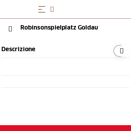
Robinsonspielplatz Goldau
Descrizione
Der Robinsonspielplatz verfügt über folgende
Spielmöglichkeiten: Rutschbahn, Schaukeltau,
Balancierbalken/-steg/-stange, Kletterbaum/-gerüst/-
turm/anlage, Slackline: ist eine Trendsportart ähnlich
dem Seiltanzen, bei der man auf einem Schlauchband
oder Gurtband balanciert, das zwischen zwei
Befestigungspunkten gespannt ist.
Zudem ist der Spielplatz mit den folgenden
Bodenbeläge ausgestattet: Holz-/Rindenschnitzel