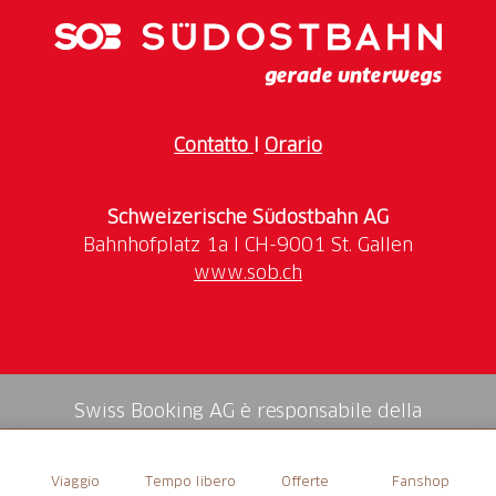
Sportarten Vitaparcour, Wandern und Joggen
Infrastruktur Tische, Feuerstelle.
Contatto
I
Orario
Schweizerische Südostbahn AG
www.sob.ch
Swiss Booking AG è responsabile della
mediazione di tutti i servizi nello shop.
Viaggio
Tempo libero
Offerte
Fanshop