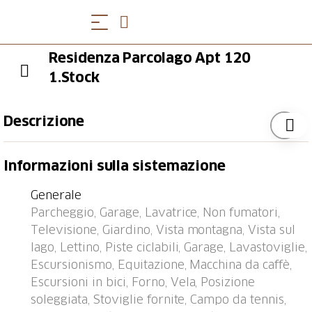
Residenza Parcolago Apt 120
1.Stock
Descrizione
Caslano 8 km da Lugano: Residence "Parcolago
Informazioni sulla sistemazione
(Utoring)", circondata da alberi. Nella località, a 1 km
dal centro, posizione tranquilla, soleggiata, a 50 m dal
Generale
lago, strada da attraversare, su una strada. In comune:
Parcheggio, Garage, Lavatrice, Non fumatori,
parco, prato per sdraiarsi. Tennis (1 x campo in terra
Televisione, Giardino, Vista montagna, Vista sul
battuta) (extra), tennis tavolo. Nella casa: ristorante,
lago, Lettino, Piste ciclabili, Garage, Lavastoviglie,
riscaldamento centralizzato, lavatrice (extra),
Escursionismo, Equitazione, Macchina da caffè,
asciugatrice (in comune, extra). Accesso fino alla casa.
Escursioni in bici, Forno, Vela, Posizione
Parcheggio, autorimessa presso la casa. Negozio 700
soleggiata, Stoviglie fornite, Campo da tennis,
m, ristorante 10 m, 15 minuti a piedi dal centro,