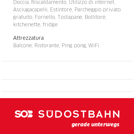
Doccia, Riscaldamento, Utilizzo di internet,
fermata bus "Caslano stazione" 950 m, stazione
Asciugacapelli, Estintore, Parcheggio privato
ferroviaria "Caslano stazione" 950 m, lago balneabile
gratuito, Fornello, Tostapane, Bollitore,
"Lago di Lugano" 50 m, lago Lago di Lugano. Campo
kitchenette, fridge
da golf (18 buche) 2 km, tennis 500 m, mini golf 1.6
km, sentieri per passeggiate vicino alla casa 10 m.
Attrezzatura
Attrazioni nelle vicinanze: Mercato di Ponte Tresa
Balcone, Ristorante, Ping pong, WiFi
(IT), Mercato di Luino (IT), Zoo, Magliaso,
Swissminmiatur, Melide, Schokoladenfabrik Alprose,
Caslano, Outlet Foxtown, Mendrisio. Laghi famosi:
Lago di Como, Lago Maggiore. Sentieri escursionistici:
Monte di Caslano, Alto Malcantone, Monte Lema -
Monte Tamaro. La residenza per vacanze ha accesso
diretto al lago ed è separata dal lago solo da una
strada locale. parco giochi e scacchi da giardino.
Appartamenti confortevoli e modernamente arredati.
A seconda dell'appartamento, nel prezzo di affitto è
compreso 1 posto auto interno o esterno (attenzione,
l'ingresso del garage è alto solo 1,80 m!).