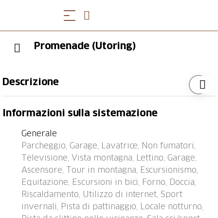
Promenade (Utoring)
Descrizione
Condominio "Promenade (Utoring)". Nella località, a
Informazioni sulla sistemazione
500 m dal centro, posizione tranquilla. Nella casa: sala
comune, tennis tavolo, edicola, ascensore, deposito
Generale
sci, riscaldamento centralizzato, lavatrice (in comune).
Parcheggio, Garage, Lavatrice, Non fumatori,
Accesso fino alla casa (strada di montagna). In inverno
Televisione, Vista montagna, Lettino, Garage,
per favore portare le catene da neve, in inverno
Ascensore, Tour in montagna, Escursionismo,
consigliato 4x4. Parcheggio (numero posti limitato,
Equitazione, Escursioni in bici, Forno, Doccia,
extra) presso la casa, autorimessa (extra), garage
Riscaldamento, Utilizzo di internet, Sport
pubblico a 800 m. Negozio 500 m, fermata bus
invernali, Pista di pattinaggio, Locale notturno,
"Arosa, Rathaus" 400 m, stazione ferroviaria "Arosa" 1