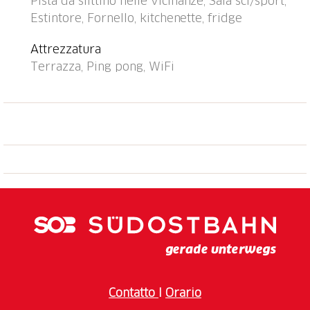
Pista da slittino nelle vicinanze, Sala sci/sport,
km. Impianti di risalita, piste da sci, pista per slitte
Estintore, Fornello, kitchenette, fridge
500 m. Possibilità di servizio consegna a domicilio.
Sentieri per belle passeggiate direttamente dalla
Attrezzatura
casa. Attenzione: Parcheggio o garage su richiesta,
Terrazza, Ping pong, WiFi
contattare il responsabile delle chiavi: Parcheggio
CHF 5.00/giorno, posto auto coperto CHF
8.00/gioposto, in garage CHF 16.00/giorno. La sala
comune con connessione internet wireless (WiFi).
Skipass alla reception.
Contatto
I
Orario