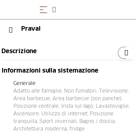
Praval
Descrizione
Fermata bus "Valbella Dorf" 0.1 km, stazione
Informazioni sulla sistemazione
ferroviaria "Rodels-Realta" 9.3 km, porto "Chastè"
38.7 km.
Generale
Adatto alle famiglie, Non fumatori, Televisione,
Area barbecue, Area barbecue (con panche),
Posizione centrale, Vista sul lago, Lavastoviglie,
Ascensore, Utilizzo di internet, Posizione
tranquilla, Sport invernali, Bagno / doccia,
Architettura moderna, fridge