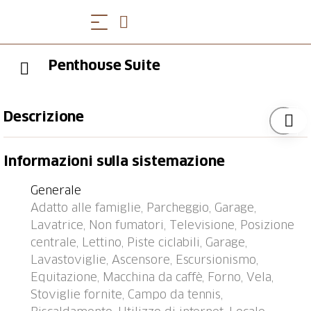
Penthouse Suite
Descrizione
Ascona: Condominio "Michèle (Utoring)", moderno.
Informazioni sulla sistemazione
Nella località, a 200 m dal centro di Ascona, posizione
centrale, zona a traffico limitato, a 650 m dal lago, a
Generale
800 m dalla spiaggia. Nella casa: ascensore,
Adatto alle famiglie, Parcheggio, Garage,
riscaldamento centralizzato, lavatrice, asciugatrice (in
Lavatrice, Non fumatori, Televisione, Posizione
comune, extra). Accesso fino alla casa. Autorimessa
centrale, Lettino, Piste ciclabili, Garage,
(extra), garage pubblico a 550 m, parcheggio
Lavastoviglie, Ascensore, Escursionismo,
pubblico 300 m extra. Negozio 850 m, negozio
Equitazione, Macchina da caffè, Forno, Vela,
alimentare 200 m, supermercato 220 m, shopping
Stoviglie fornite, Campo da tennis,
center 1.2 km, ristorante 150 m, panetteria 230 m,