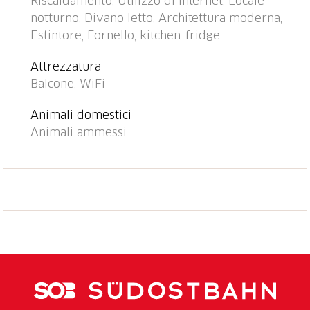
Riscaldamento, Utilizzo di internet, Locale
cafe 200 m, zona pedonale 850 m, 15 minuti a piedi
notturno, Divano letto, Architettura moderna,
dal centro, fermata bus "Ascona le scuole" 160 m,
Estintore, Fornello, kitchen, fridge
stazione ferroviaria "SBB-CFF Locarno-Muralto" 4.3
km, spiaggia sabbiosa "Bagno Pubblico Ascona" 800
Attrezzatura
m, lago balneabile "Lago Maggiore" 700 m, lago Lago
Balcone, WiFi
Maggiore 600 m. Campo da golf (18 buche) 850 m,
tennis 400 m, mini golf 350 m. Attrazioni nelle
Animali domestici
vicinanze: Isola di Brissago, Mercato Luino, IT,
Animali ammessi
Falconeria Locarno, Lido di Locarno, Madonna del
Sasso / Cardada, Piazza Grande, Locarno. Laghi
famosi: Lago di Como, Lago di Lugano. Sentieri
escursionistici: Cardada, Tamaro, Monte Verità,
Vallemaggia, Centovalli, Valle Verzasca,Valle
Onsernone. Prego notare: adatto alle famiglie, adatto
a persone anziane. La foto della casa va considerata
come un esempio.