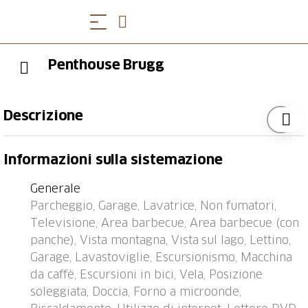
Penthouse Brugg
Descrizione
Casa plurifamiliare "Brugg", 900 m s.l.m., confortevole
Informazioni sulla sistemazione
su 3 piani, costruita nel 2001. In periferia, a 500 m
dal centro, posizione tranquilla, soleggiata, elevata, a
Generale
4 km dal lago, a 600 m dall'area sciistica, in una
Parcheggio, Garage, Lavatrice, Non fumatori,
strada senza uscita, esposizione sud. Nella casa:
Televisione, Area barbecue, Area barbecue (con
deposito biciclette, deposito sci, riscaldamento
panche), Vista montagna, Vista sul lago, Lettino,
centralizzato, lavatrice. Accesso fino alla casa (strada
Garage, Lavastoviglie, Escursionismo, Macchina
di montagna). In inverno per favore portare le catene
da caffè, Escursioni in bici, Vela, Posizione
da neve, in inverno consigliato 4x4. Parcheggio
soleggiata, Doccia, Forno a microonde,
presso la casa, box presso la casa. Negozio, negozio