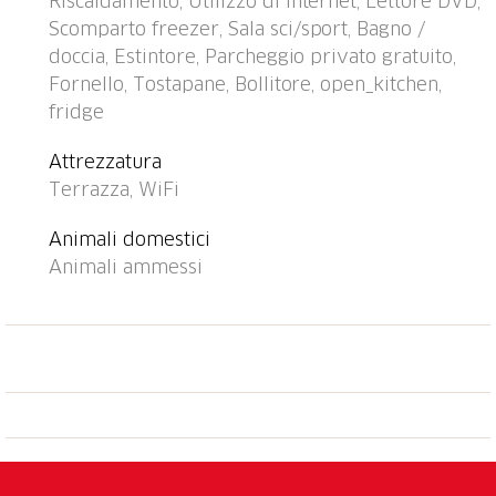
Riscaldamento, Utilizzo di internet, Lettore DVD,
alimentare 500 m, ristorante 500 m, panetteria,
Scomparto freezer, Sala sci/sport, Bagno /
fermata bus "Amden Brugg" 100 m, piscina coperta
doccia, Estintore, Parcheggio privato gratuito,
600 m, stabilimento balneare 4 km, lago balneabile 4
Fornello, Tostapane, Bollitore, open_kitchen,
km. Sciovia 600 m, seggiovia, impianti di risalita 600
fridge
m, piste da sci, fermata ski bus 100 m, scuola di sci,
pista per slitte, parco giochi 500 m. Rinomate località
Attrezzatura
sciistiche: Amden 600 m, Arvenbühl 4 km,
Terrazza, WiFi
Flumserberge 19 km. Laghi famosi: Walensee 4 km.
Sentieri escursionistici: Walensee 4 km,
Animali domestici
Amden/Arvenbühl. Prego notare: no ascensore.
Animali ammessi