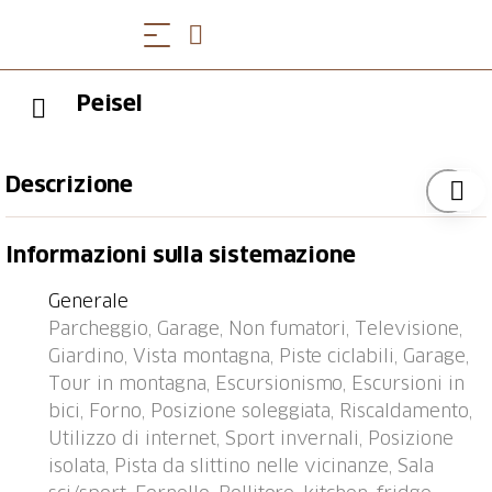
Peisel
Descrizione
Segnas 3 km da Disentis: Casa singola "Peisel". Sopra
Informazioni sulla sistemazione
Segnas, nella frazione Peisel, posizione tranquilla,
soleggiata, elevata, immerso nel verde. Per uso
Generale
privato: prato. Nella casa: riscaldamento centralizzato.
Parcheggio, Garage, Non fumatori, Televisione,
Accesso 500 m di strada stretta fino alla casa. Box
Giardino, Vista montagna, Piste ciclabili, Garage,
presso la casa. Negozio alimentare 2 km, ristorante 2
Tour in montagna, Escursionismo, Escursioni in
km, fermata bus "Segnas, casa da scola" 700 m,
bici, Forno, Posizione soleggiata, Riscaldamento,
stazione ferroviaria "Segnas" 1 km. Campo da golf (9
Utilizzo di internet, Sport invernali, Posizione
buche) 12 km, tennis 3 km, funicolare 2 km, sciovia 2
isolata, Pista da slittino nelle vicinanze, Sala
km, fermata ski bus 800 m, scuola di sci 2 km. Pista