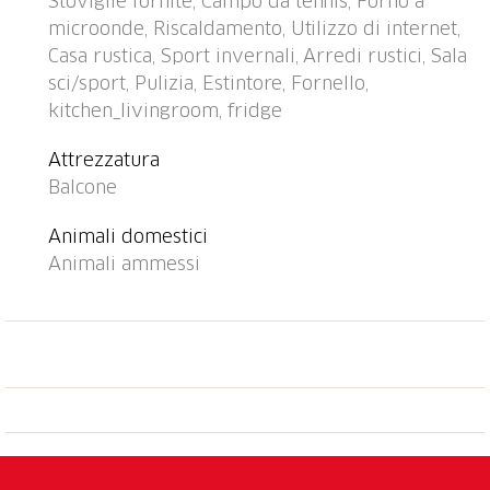
Stoviglie fornite, Campo da tennis, Forno a
Dorf" 600 m, piscina 1.5 km. Campo da golf (18
microonde, Riscaldamento, Utilizzo di internet,
buche) 3.1 km, tennis 500 m, tennis coperto 1.2 km,
Casa rustica, Sport invernali, Arredi rustici, Sala
mini golf 350 m, centro sportivo 1.2 km, funivia 700
sci/sport, Pulizia, Estintore, Fornello,
m, scuola di sci 30 m. Rinomate località sciistiche:
kitchen_livingroom, fridge
Madrisa 700 m, Parsenn 1.2 km. Laghi famosi:
Davosersee 13 km. Oggetto adatto a 5 adulti. Prego
Attrezzatura
notare: è permesso il carico e scarico bagagli presso
Balcone
la casa.
Animali domestici
Animali ammessi