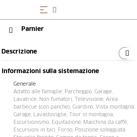
Parnier
Descrizione
Klosters: Casa plurifamiliare "Casa Parnier", 1'205 m
Informazioni sulla sistemazione
s.l.m., adatta ai bambini, accogliente, rustica. In
periferia, a 1.2 km dal centro di Klosters Platz,
Generale
posizione tranquilla, soleggiata, a 700 m dall'area
Adatto alle famiglie, Parcheggio, Garage,
sciistica. In comune: giardino con prato. Nella casa:
Lavatrice, Non fumatori, Televisione, Area
deposito sci, riscaldamento centralizzato, lavatrice,
barbecue (con panche), Giardino, Vista montagna,
asciugatrice (in comune). Pulizia dell'appartamento su
Garage, Lavastoviglie, Tour in montagna,
richiesta (extra). In inverno consigliato 4x4. Box
Escursionismo, Equitazione, Macchina da caffè,
presso la casa. Supermercato 700 m, ristorante 100
Escursioni in bici, Forno, Posizione soleggiata,
m, fermata bus 50 m, stazione ferroviaria "Klosters