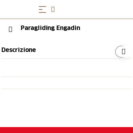
Paragliding Engadin
Descrizione
Wie ein Vogel im Aufwind kreisen... diesen Traum
kannst du mit erfahrenen Piloten und neuesten
Gleitschirmen auf einfache Weise Wirklichkeit
werden lassen. Paragliding Engadin bietet diverse
Passagierflüge auf dem Corvatsch und im
Oberengadin an.
Öffnungszeiten
Nur mit Vorbuchung