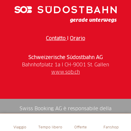
Contatto
I
Orario
Schweizerische Südostbahn AG
www.sob.ch
Swiss Booking AG è responsabile della
mediazione di tutti i servizi nello shop.
Viaggio
Tempo libero
Offerte
Fanshop