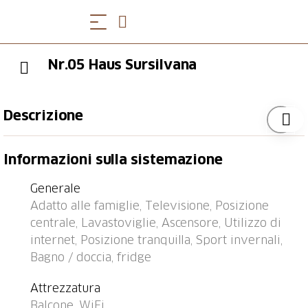
Nr.05 Haus Sursilvana
Descrizione
Fermata bus "Lenzerheide/Lai, Central" 0.1 km,
Informazioni sulla sistemazione
stazione ferroviaria "Tiefencastel" 7.4 km, porto
"Chastè" 36.7 km.
Generale
Adatto alle famiglie, Televisione, Posizione
centrale, Lavastoviglie, Ascensore, Utilizzo di
internet, Posizione tranquilla, Sport invernali,
Bagno / doccia, fridge
Attrezzatura
Balcone, WiFi