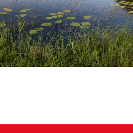
ich ein geschützter Wald mit einer von
ie Teiche, Wassergräben, Feuchtwiesen,
fasst. Die grossen Weiher werden von
r die Grosse und Kleine Granatauge sowie
ösche, Erdkröten, Bergmolche und