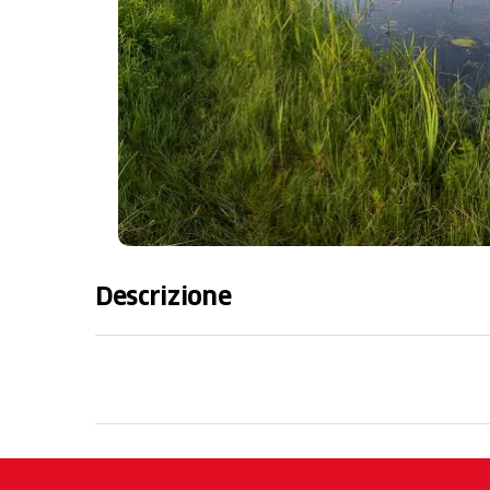
Descrizione
Ein kleines Naturparadies mitten im Wald
Zwischen Römerswil und Neudorf befindet s
Hecken abgeschlossenen Waldeinbuchtung, d
Hochstaudenfluren und Grossseggenried um
mehr als 20 Libellenarten bewohnt, darunte
die Falkenlibelle. Auch Wasser- und Grasfr