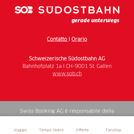
Contatto
I
Orario
Schweizerische Südostbahn AG
www.sob.ch
Swiss Booking AG è responsabile della
mediazione di tutti i servizi nello shop.
Viaggio
Tempo libero
Offerte
Fanshop