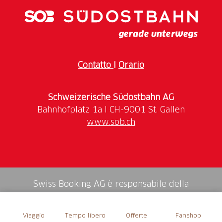
Contatto
I
Orario
Schweizerische Südostbahn AG
www.sob.ch
Swiss Booking AG è responsabile della
mediazione di tutti i servizi nello shop.
Viaggio
Tempo libero
Offerte
Fanshop