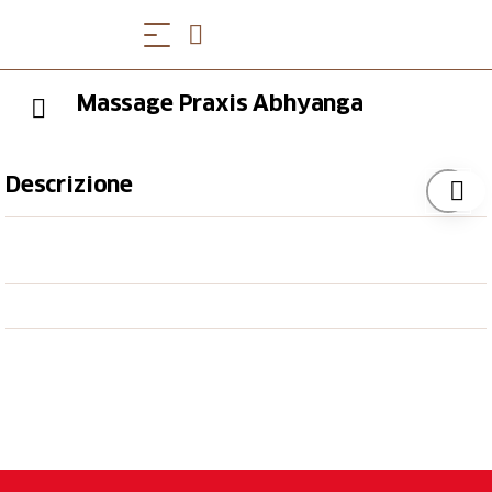
Massage Praxis Abhyanga
Descrizione
Monika Boog ist diplomierte Masseuse und bietet
verschiedene Massagen an. Sei es eine traditionelle
indische Massage oder eine speziell für den Rücken,
das Angebot ist breit gefächert.
Terminvereinbarung im Voraus.