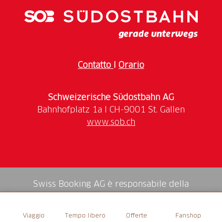
Contatto
I
Orario
Schweizerische Südostbahn AG
www.sob.ch
Swiss Booking AG è responsabile della
mediazione di tutti i servizi nello shop.
Viaggio
Tempo libero
Offerte
Fanshop