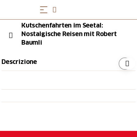
Kutschenfahrten im Seetal:
Nostalgische Reisen mit Robert
Baumli
Descrizione
Gemütliche Kutschenfahrten zu den schönsten Ecken
Wenn Sie sich für das Bestaunen des Seetals Zeit
lassen möchten, dann ist eine Rundfahrt mit der
Kutsche das Richtige für Sie. Auf den spannenden
Routen, die das Baumli Team für Sie
zusammengestellt hat, reisen Sie gemächlich zu den
Sehenswürdigkeiten der Region und über Felder mit
atemberaubendem Alpenpanorama.