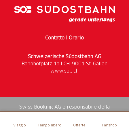
Es gibt verschiedene Themenfahrten, wie zum
Beispiel eine Kutschenfahrt zu einem Weingut mit
Degustation und Führung, eine Kutschenfahrt zu einer
Contatto
I
Orario
Schnapsbrennerei mit Degustation und Führung, oder
eine Kutschenfahrt zu einer Bierbrauerei mit
Degustation und Führung. Auch Kutschenfahrten in
Schweizerische Südostbahn AG
Kombination mit einem Apéro oder einem Besuch im
Restaurant, sowie Kutschenfahrten zum Schloss
www.sob.ch
Hallwyl oder Schloss Heidegg sind möglich. Ein
besonderes Highlight ist der Fondue-Plausch in einer
geheizten Kutsche. Gerne berät Sie das Baumli-Team
beim Planen Ihres eigenen Programms.
Swiss Booking AG è responsabile della
mediazione di tutti i servizi nello shop.
Eine romantische Kutschenfahrt eignet sich auch
Viaggio
Tempo libero
Offerte
Fanshop
hervorragend als Geschenk. Fahrten sind nur auf