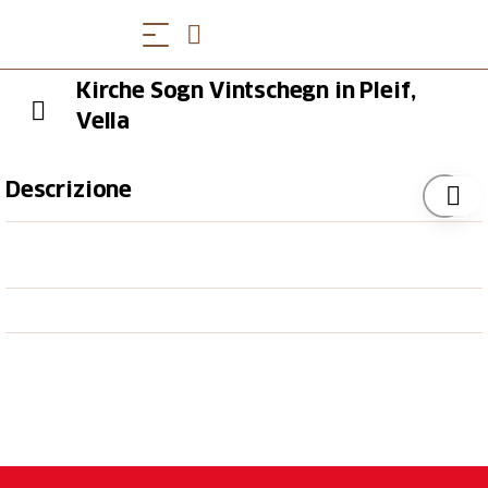
Kirche Sogn Vintschegn in Pleif,
Vella
Descrizione
Der Schlüssel ist während der Woche (Montag -
Freitag) zu den Bürozeiten bei Surselva Tourismus
AG, Info Lumnezia, Tel. 0041 81 931 18 58 erhältlich.
Samstag und Sonntag ist die Kirche von 08.00 -
18.00 Uhr geöffnet. Wir bitten die Besucher die
Gottesdienstzeiten zu beachten, Danke.
(Gottesdienste:
https://pleiv-
lumnezia.ch/gottesdienste/
)
Das Gotteshaus des heiligen Vinzenz war