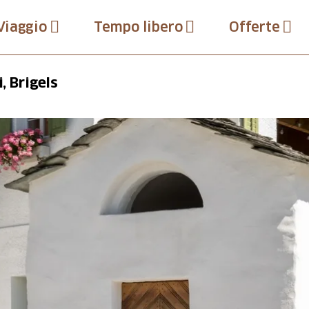
Viaggio
Tempo libero
Offerte
, Brigels