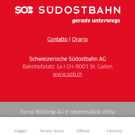
Contatto
I
Orario
Schweizerische Südostbahn AG
www.sob.ch
Swiss Booking AG è responsabile della
mediazione di tutti i servizi nello shop.
Viaggio
Tempo libero
Offerte
Fanshop