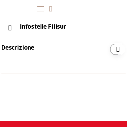
Infostelle Filisur
Descrizione
Die Infostelle befindet sich im Restaurant Bahnhöfli
Filisur. Dort erhalten Sie Informationen über die
Region und den Parc Ela. Gleichzeitig werden dort
Bahntickets verkauft.
Öffnungszeiten
Mittwoch - Sonntag, 09.00 - 18.00 Uhr