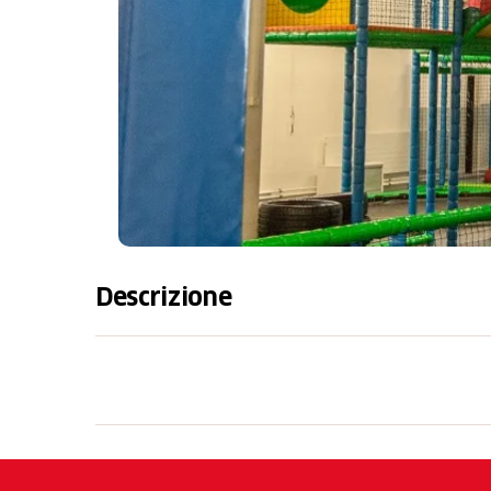
Descrizione
Das Fägnäscht in Rorschach ist ein grosszüg
Trampolinpark und ein beliebtes Ausflugszie
erwartet die Besucher eine abwechslungsrei
Rutschen, Spielbereichen und vielen Attra
Restaurant sorgt mit seinem Angebot für da
für den kleinen und grossen Hunger.