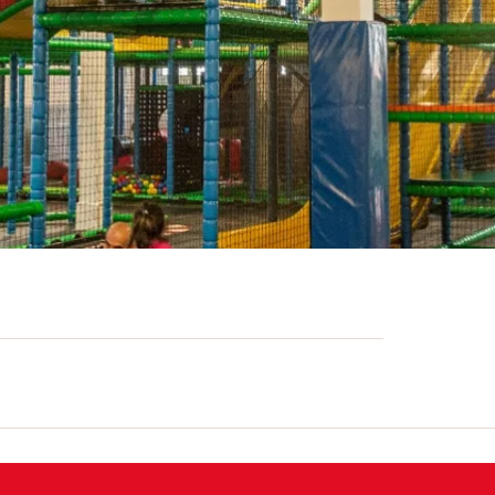
iger Indoorspielplatz mit integriertem
l für Familien. Auf weitläufiger Fläche
che Erlebniswelt mit Kletteranlagen,
ktionen zum Austoben und Entdecken. Das
s leibliche Wohl und bietet Verschiedenes