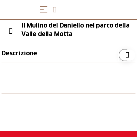
Il Mulino del Daniello nel parco della
Valle della Motta
Descrizione
La sua attività è continuata fino al 1960 circa. Nel
1990 la famiglia Galli, unica proprietaria, ha deciso di
donare lo stabile con annesso circa 4 ettari di terreno
al Comune di Coldrerio, con l'obiettivo di creare un
parco pubblico. Da allora al mulino sono stati eseguiti
lavori per rimettere in funzione una macina per
cereali e il frantoio per l'olio, che vengono utilizzati a
scopo didattico. I generi di farina prodotti sono: la
classica di granturco e quella denominata “Antica”,
composta da un terzo di grano saraceno e due terzi