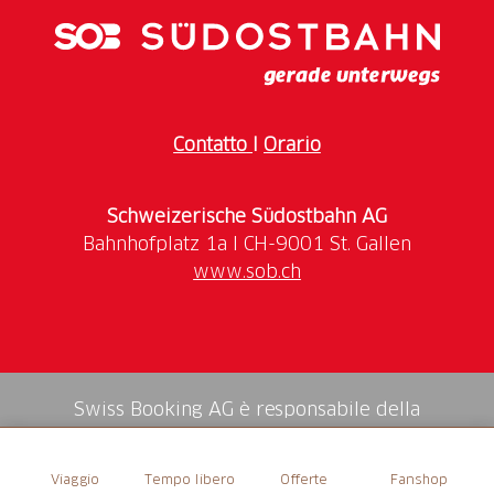
di mais.
Contatto
I
Orario
Schweizerische Südostbahn AG
www.sob.ch
Swiss Booking AG è responsabile della
mediazione di tutti i servizi nello shop.
Viaggio
Tempo libero
Offerte
Fanshop