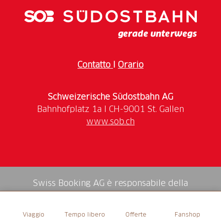
ein Bildstock am westlichen Ende des Plaun Grond
erinnern daran.
Contatto
I
Orario
Schweizerische Südostbahn AG
www.sob.ch
Swiss Booking AG è responsabile della
mediazione di tutti i servizi nello shop.
Viaggio
Tempo libero
Offerte
Fanshop