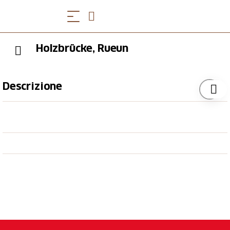
Holzbrücke, Rueun
Descrizione
Der Vertrag für den Bau der Holzbrücke auf
rätoromanisch auch Punt da Rueun wurde am 28.
Dezember 1839 von den Bauherren aus
Bonaduz
zum Preis von 5550 Florin unterschrieben; damals
rund 435 Franken.
Für einen Ausflug in die Natur lockt der
Polenweg
. Er
führt entlang des Rheins von Ilanz nach Tavanasa und
wurde zwischen 1940 und 1945 von internierten
polnischen Soldaten erbaut. Erinnerungstafeln und