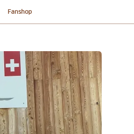
Fanshop