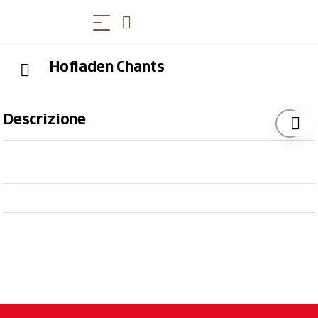
Hofladen Chants
Descrizione
Angebot
verschiedene Salsiz
Trockenfleisch
Moschtbröckli
Alpkäse
Eingemachte Zucchetti
Eingelegte Pilze
Getrocknete Pilze