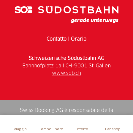
viele verschiedene Konfitüren
Nusstorten
Cantucchi
Wunderschöne Geschenkkörbe
2 x im Jahr Mischpakete von Bio-Kalbfleisch und
Contatto
I
Orario
Bio-Lämmern
Angebot variiert je nach Jahreszeit
Schweizerische Südostbahn AG
... und vieles Mehr!
www.sob.ch
Öffnungszeiten und alle weiteren Informationen:
+41 81 864 83 47
Swiss Booking AG è responsabile della
mediazione di tutti i servizi nello shop.
Viaggio
Tempo libero
Offerte
Fanshop