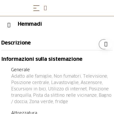
Hemmadi
Descrizione
Fermata bus "Churwalden, Bergbahnen" 0.2 km,
Informazioni sulla sistemazione
stazione ferroviaria "Chur Altstadt" 7.6 km, porto
"Chastè" 42.1 km.
Generale
Adatto alle famiglie, Non fumatori, Televisione,
Posizione centrale, Lavastoviglie, Ascensore,
Escursioni in bici, Utilizzo di internet, Posizione
tranquilla, Pista da slittino nelle vicinanze, Bagno
/ doccia, Zona verde, fridge
Attrezzatura