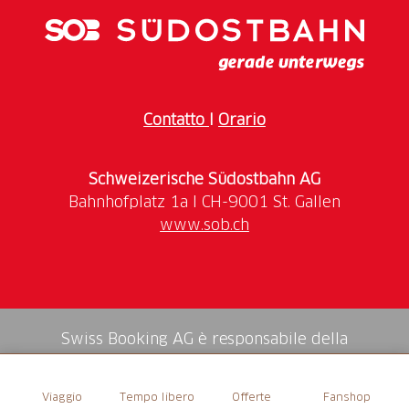
Contatto
I
Orario
Schweizerische Südostbahn AG
www.sob.ch
Swiss Booking AG è responsabile della
mediazione di tutti i servizi nello shop.
Viaggio
Tempo libero
Offerte
Fanshop